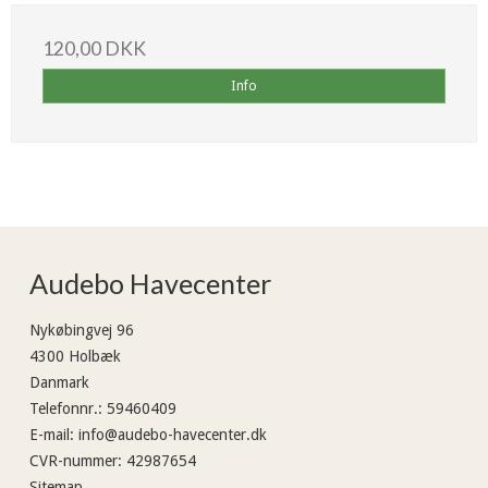
120,00 DKK
Info
Audebo Havecenter
Nykøbingvej 96
4300 Holbæk
Danmark
Telefonnr.
:
59460409
E-mail
:
info@audebo-havecenter.dk
CVR-nummer
:
42987654
Sitemap