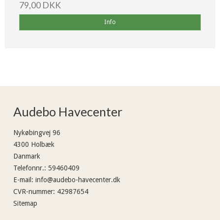
79,00 DKK
Info
Audebo Havecenter
Nykøbingvej 96
4300 Holbæk
Danmark
Telefonnr.
:
59460409
E-mail
:
info@audebo-havecenter.dk
CVR-nummer
:
42987654
Sitemap