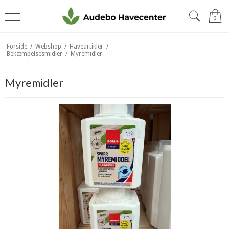
0
Forside
/
Webshop
/
Haveartikler
/
Bekæmpelsesmidler
/
Myremidler
Myremidler