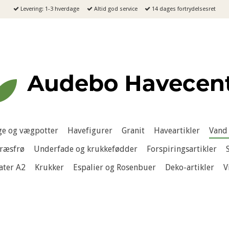
Levering: 1-3 hverdage
Altid god service
14 dages fortrydelsesret
e og vægpotter
Havefigurer
Granit
Haveartikler
Vand 
ræsfrø
Underfade og krukkefødder
Forspiringsartikler
ater A2
Krukker
Espalier og Rosenbuer
Deko-artikler
V