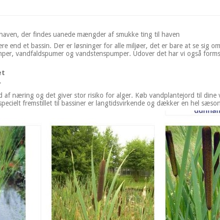
i haven, der findes uanede mængder af smukke ting til haven
e end et bassin. Der er løsninger for alle miljøer, det er bare at se sig 
mper, vandfaldspumer og vandstenspumper. Udover det har vi også formstøbt
et
r
d af næring og det giver stor risiko for alger. Køb vandplantejord til dine
pecielt fremstillet til bassiner er langtidsvirkende og dækker en hel sæson