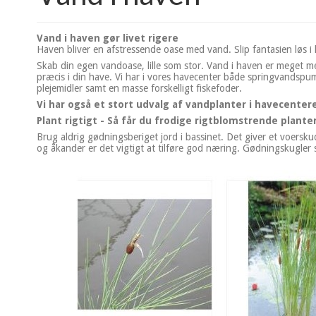
Vand i haven gør livet rigere
Haven bliver en afstressende oase med vand. Slip fantasien løs 
Skab din egen vandoase, lille som stor. Vand i haven er meget mer
præcis i din have. Vi har i vores havecenter både springvandspu
plejemidler samt en masse forskelligt fiskefoder.
Vi har også et stort udvalg af vandplanter i havecenter
Plant rigtigt - Så får du frodige rigtblomstrende plante
Brug aldrig gødningsberiget jord i bassinet. Det giver et voersku
og åkander er det vigtigt at tilføre god næring. Gødningskugler s