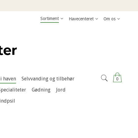
Sortiment
Havecenteret
Om os
i haven
Selvvanding og tilbehør
0
Specialiteter
Gødning
Jord
indpsil