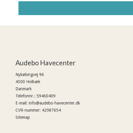
Audebo Havecenter
Nykøbingvej 96
4300 Holbæk
Danmark
Telefonnr.
:
59460409
E-mail
:
info@audebo-havecenter.dk
CVR-nummer
:
42987654
Sitemap