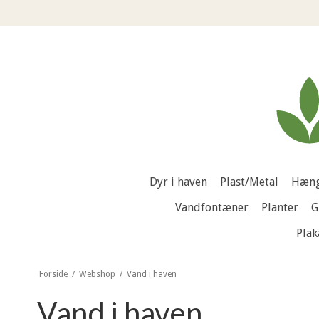
Dyr i haven
Plast/Metal
Hæng
Vandfontæner
Planter
G
Plak
Forside
/
Webshop
/
Vand i haven
Vand i haven