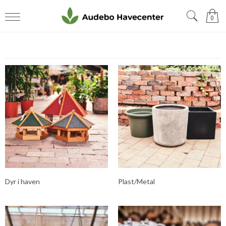
0
Dyr i haven
Plast/Metal