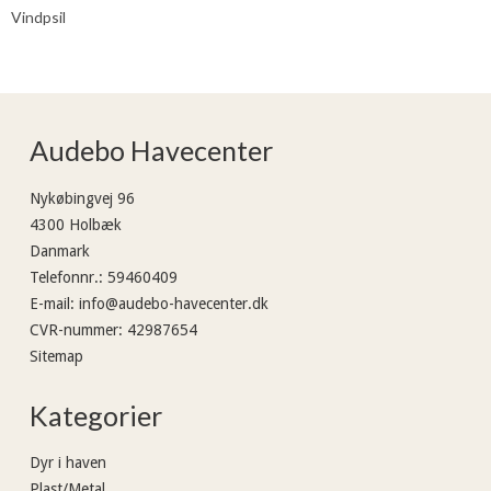
Vindpsil
Audebo Havecenter
Nykøbingvej 96
4300 Holbæk
Danmark
Telefonnr.
:
59460409
E-mail
:
info@audebo-havecenter.dk
CVR-nummer
:
42987654
Sitemap
Kategorier
Dyr i haven
Plast/Metal