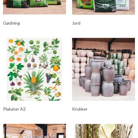
Gødning
Jord
Plakater A2
Krukker