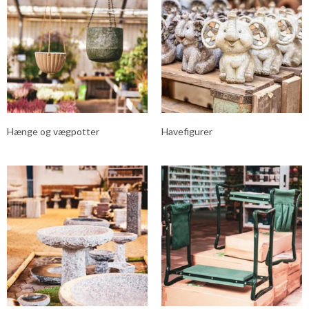
Hænge og vægpotter
Havefigurer