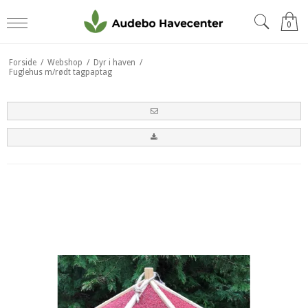
0
Forside
/
Webshop
/
Dyr i haven
/
Fuglehus m/rødt tagpaptag