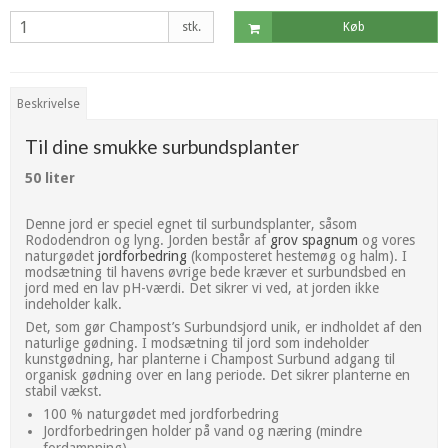
stk.
Køb
Beskrivelse
Til dine smukke surbundsplanter
50 liter
Denne jord er speciel egnet til surbundsplanter, såsom
Rododendron og lyng. Jorden består af
grov spagnum
og vores
naturgødet
jordforbedring
(komposteret hestemøg og halm). I
modsætning til havens øvrige bede kræver et surbundsbed en
jord med en lav pH-værdi. Det sikrer vi ved, at jorden ikke
indeholder kalk.
Det, som gør Champost’s Surbundsjord unik, er indholdet af den
naturlige gødning. I modsætning til jord som indeholder
kunstgødning, har planterne i Champost Surbund adgang til
organisk gødning over en lang periode. Det sikrer planterne en
stabil vækst.
100 % naturgødet med jordforbedring
Jordforbedringen holder på vand og næring (mindre
fordampning)