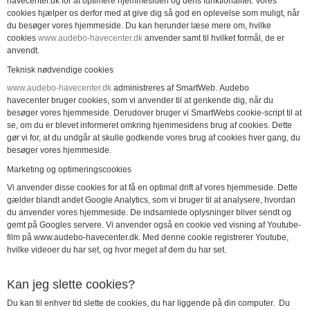
havecenter.dk
for at optimere hjemmesiden og dens funktionalitet. Vores
cookies hjælper os derfor med at give dig så god en oplevelse som muligt, når
du besøger vores hjemmeside. Du kan herunder læse mere om, hvilke
cookies
www.audebo-havecenter.dk
anvender samt til hvilket formål, de er
anvendt.
Teknisk nødvendige cookies
www.audebo-havecenter.dk
administreres af SmartWeb.
Audebo
havecenter
bruger cookies, som vi anvender til at genkende dig, når du
besøger vores hjemmeside. Derudover bruger vi SmartWebs cookie-script til at
se, om du er blevet informeret omkring hjemmesidens brug af cookies. Dette
gør vi for, at du undgår at skulle godkende vores brug af cookies hver gang, du
besøger vores hjemmeside.
Marketing og optimeringscookies
Vi anvender disse cookies for at få en optimal drift af vores hjemmeside. Dette
gælder blandt andet Google Analytics, som vi bruger til at analysere, hvordan
du anvender vores hjemmeside. De indsamlede oplysninger bliver sendt og
gemt på Googles servere. Vi anvender også en cookie ved visning af Youtube-
film på
www.audebo-havecenter.dk
. Med denne cookie registrerer Youtube,
hvilke videoer du har set, og hvor meget af dem du har set.
Kan jeg slette cookies?
Du kan til enhver tid slette de cookies, du har liggende på din computer. Du