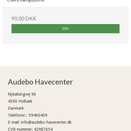
90,00 DKK
Info
Audebo Havecenter
Nykøbingvej 96
4300 Holbæk
Danmark
Telefonnr.
:
59460409
E-mail
:
info@audebo-havecenter.dk
CVR-nummer
:
42987654