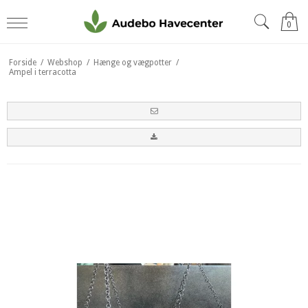
0
Forside
/
Webshop
/
Hænge og vægpotter
/
Ampel i terracotta