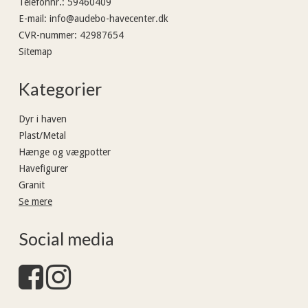
Telefonnr.
:
59460409
E-mail
:
info@audebo-havecenter.dk
CVR-nummer
:
42987654
Sitemap
Kategorier
Dyr i haven
Plast/Metal
Hænge og vægpotter
Havefigurer
Granit
Se mere
Social media