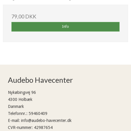
79,00 DKK
Info
Audebo Havecenter
Nykøbingvej 96
4300 Holbæk
Danmark
Telefonnr.
:
59460409
E-mail
:
info@audebo-havecenter.dk
CVR-nummer
:
42987654