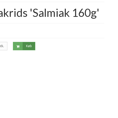
krids 'Salmiak 160g'
stk.
Køb