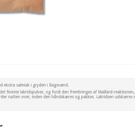
d ekstra salmiak i gryden i Bagsværd.
af det fineste lakridspulver, og fordi den frembringes af Maillard-reaktio
rder natten over, inden den håndskæres og pakkes. Lakridsen udskæres 
r