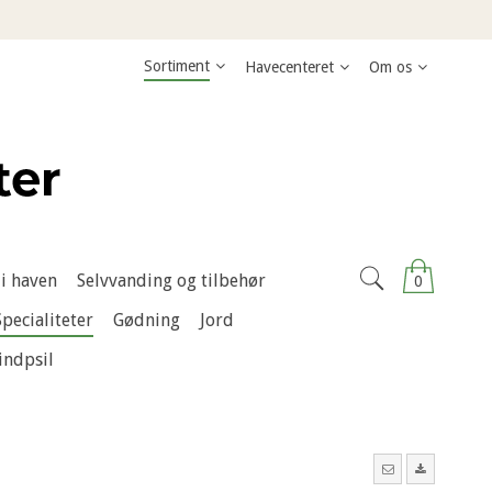
Sortiment
Havecenteret
Om os
i haven
Selvvanding og tilbehør
0
Specialiteter
Gødning
Jord
indpsil