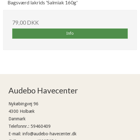
Bagsværd lakrids 'Salmiak 160g'
79,00 DKK
Info
Audebo Havecenter
Nykøbingvej 96
4300 Holbæk
Danmark
Telefonnr.
:
59460409
E-mail
:
info@audebo-havecenter.dk