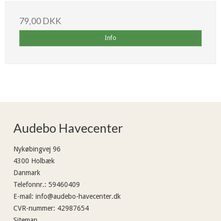
79,00 DKK
Info
Audebo Havecenter
Nykøbingvej 96
4300 Holbæk
Danmark
Telefonnr.
:
59460409
E-mail
:
info@audebo-havecenter.dk
CVR-nummer
:
42987654
Sitemap