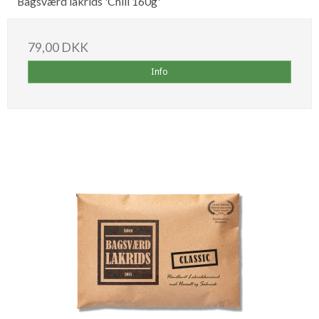
Bagsværd lakrids 'Chili 160g'
79,00 DKK
Info