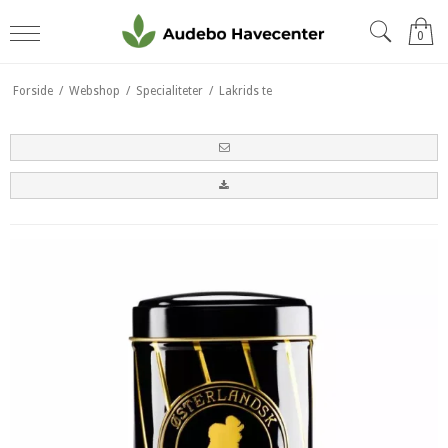
0
Forside
/
Webshop
/
Specialiteter
/
Lakrids te