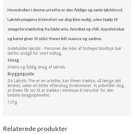
Hovedrollen i denne urtethe er den fyldige og søde lakridsrod.
Lakridssmagens intensitet var dog ikke mulig, uden hjælp til
smagsforstærkning fra både anis, fennikel og chili. Appelsinskal
og kanel giver til sidst theen lidt nuance og sødme.
Indeholder lakrids - Personer der lider af forhøjet blodtryk bør
derfor undgå for stort indtag.
Smag
Intens og fyldig smag af lakrids.
Bryggeguide
Da Lakrids The er en urtethe, kan theen trække, så længe det
ønskes, uden en bitter eftersmag forekommer. Vi anbefaler dog,
at theen får lov til at trække i minimum 8 minutter for den
bedste smagsoplevelse.
125g
Relaterede produkter