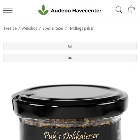
0
Forside
/
Webshop
/
Specialiteter
/
Hvidløgs peber