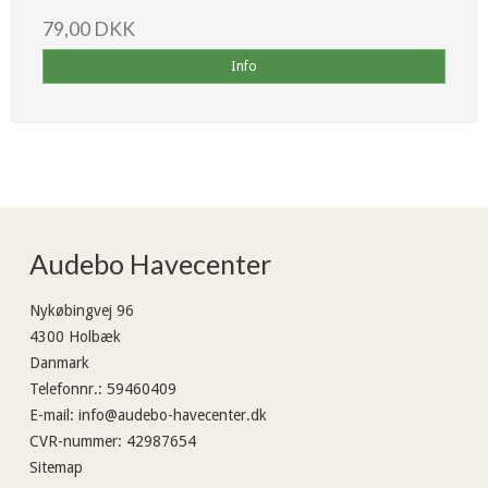
79,00 DKK
Info
Audebo Havecenter
Nykøbingvej 96
4300 Holbæk
Danmark
Telefonnr.
:
59460409
E-mail
:
info@audebo-havecenter.dk
CVR-nummer
:
42987654
Sitemap