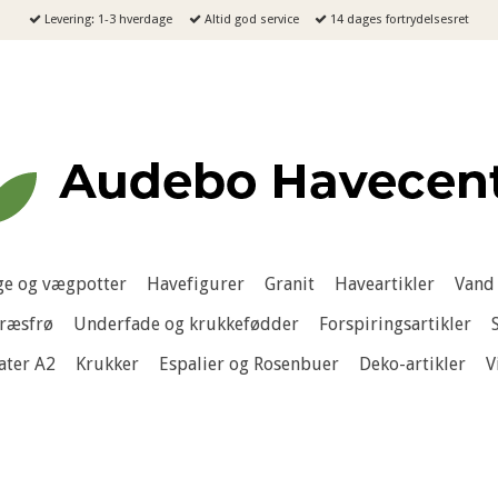
Levering: 1-3 hverdage
Altid god service
14 dages fortrydelsesret
e og vægpotter
Havefigurer
Granit
Haveartikler
Vand 
ræsfrø
Underfade og krukkefødder
Forspiringsartikler
ater A2
Krukker
Espalier og Rosenbuer
Deko-artikler
V