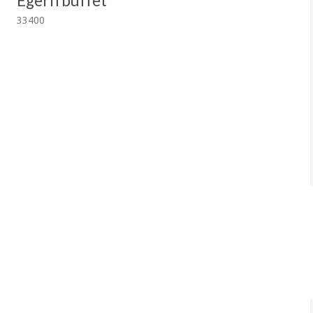
Egern buffet
33400