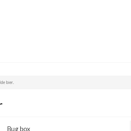
lde bier.
r
Bug box