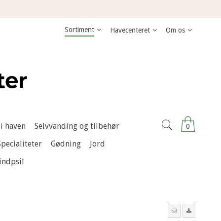
Sortiment
Havecenteret
Om os
i haven
Selvvanding og tilbehør
0
Specialiteter
Gødning
Jord
indpsil