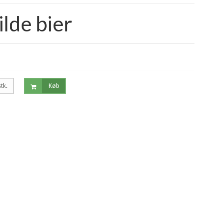
ilde bier
stk.
Køb