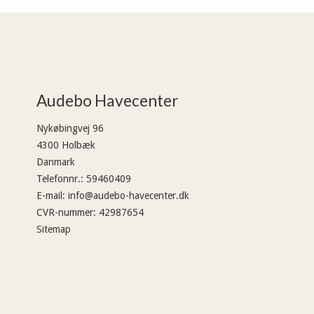
Audebo Havecenter
Nykøbingvej 96
4300 Holbæk
Danmark
Telefonnr.
:
59460409
E-mail
:
info@audebo-havecenter.dk
CVR-nummer
:
42987654
Sitemap