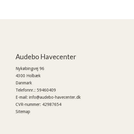
Audebo Havecenter
Nykøbingvej 96
4300 Holbæk
Danmark
Telefonnr.
:
59460409
E-mail
:
info@audebo-havecenter.dk
CVR-nummer
:
42987654
Sitemap