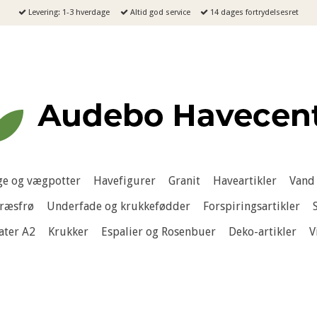
Levering: 1-3 hverdage
Altid god service
14 dages fortrydelsesret
e og vægpotter
Havefigurer
Granit
Haveartikler
Vand 
ræsfrø
Underfade og krukkefødder
Forspiringsartikler
ater A2
Krukker
Espalier og Rosenbuer
Deko-artikler
V