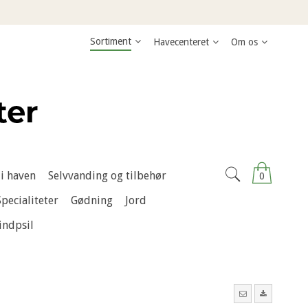
Sortiment
Havecenteret
Om os
i haven
Selvvanding og tilbehør
0
Specialiteter
Gødning
Jord
indpsil