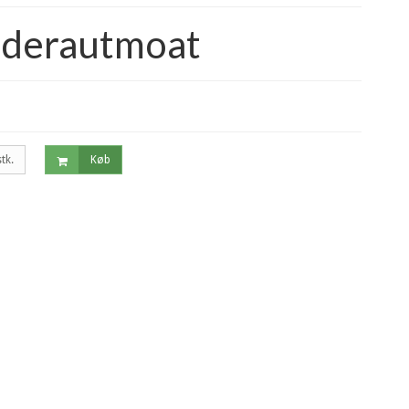
oderautmoat
stk.
Køb