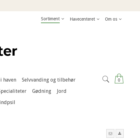
Sortiment
Havecenteret
Om os
i haven
Selvvanding og tilbehør
0
Specialiteter
Gødning
Jord
indpsil