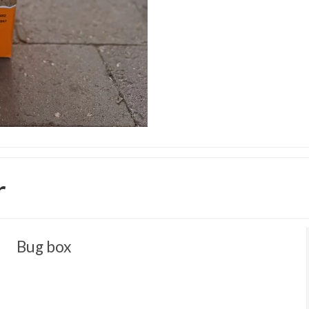
r
Bug box