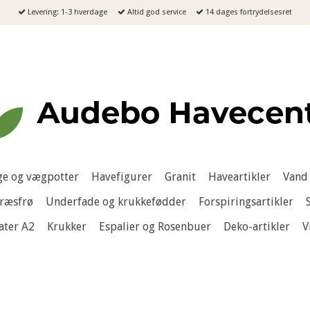
Levering: 1-3 hverdage
Altid god service
14 dages fortrydelsesret
e og vægpotter
Havefigurer
Granit
Haveartikler
Vand 
ræsfrø
Underfade og krukkefødder
Forspiringsartikler
ater A2
Krukker
Espalier og Rosenbuer
Deko-artikler
V