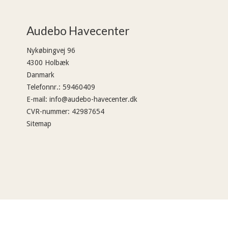
Audebo Havecenter
Nykøbingvej 96
4300 Holbæk
Danmark
Telefonnr.
:
59460409
E-mail
:
info@audebo-havecenter.dk
CVR-nummer
:
42987654
Sitemap