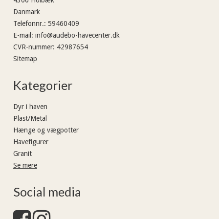
4300 Holbæk
Danmark
Telefonnr.
:
59460409
E-mail
:
info@audebo-havecenter.dk
CVR-nummer
:
42987654
Sitemap
Kategorier
Dyr i haven
Plast/Metal
Hænge og vægpotter
Havefigurer
Granit
Se mere
Social media