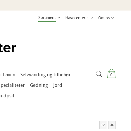
Sortiment
Havecenteret
Om os
i haven
Selvvanding og tilbehør
0
Specialiteter
Gødning
Jord
indpsil