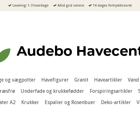
Levering: 1-3 hverdage
Altid god service
14 dages fortrydelsesret
e og vægpotter
Havefigurer
Granit
Haveartikler
Vand 
ræsfrø
Underfade og krukkefødder
Forspiringsartikler
ater A2
Krukker
Espalier og Rosenbuer
Deko-artikler
V