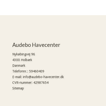
Audebo Havecenter
Nykøbingvej 96
4300 Holbæk
Danmark
Telefonnr.
:
59460409
E-mail
:
info@audebo-havecenter.dk
CVR-nummer
:
42987654
Sitemap