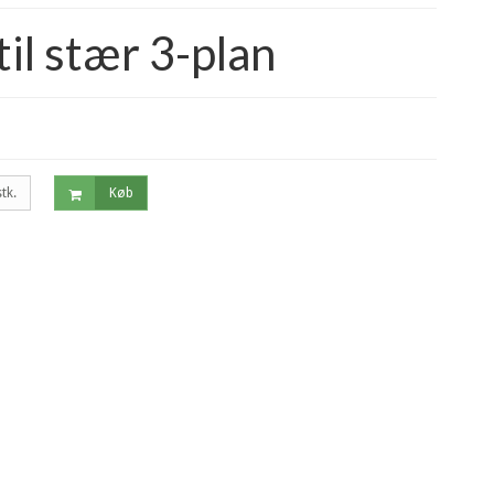
il stær 3-plan
stk.
Køb