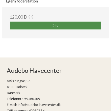
Egern foderstation
120,00 DKK
Info
Audebo Havecenter
Nykøbingvej 96
4300 Holbæk
Danmark
Telefonnr.
:
59460409
E-mail
:
info@audebo-havecenter.dk
CVR-nummer
:
42987654