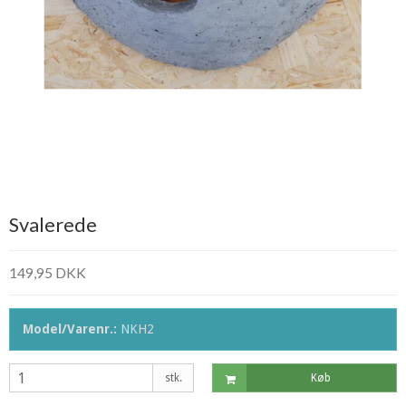
Svalerede
149,95 DKK
Model/Varenr.:
NKH2
stk.
Køb