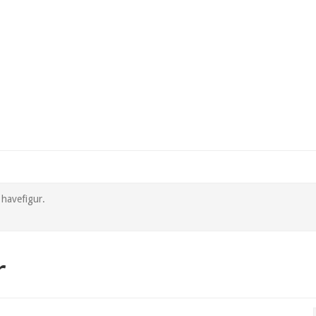
 havefigur.
r