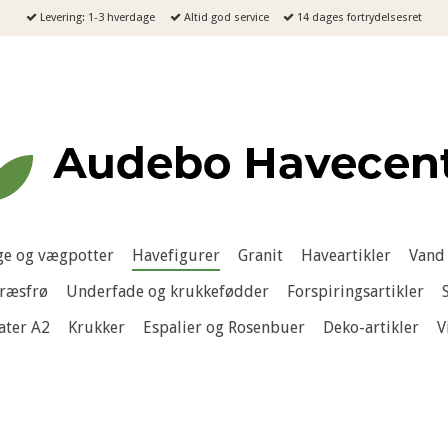
Levering: 1-3 hverdage
Altid god service
14 dages fortrydelsesret
e og vægpotter
Havefigurer
Granit
Haveartikler
Vand 
ræsfrø
Underfade og krukkefødder
Forspiringsartikler
ater A2
Krukker
Espalier og Rosenbuer
Deko-artikler
V