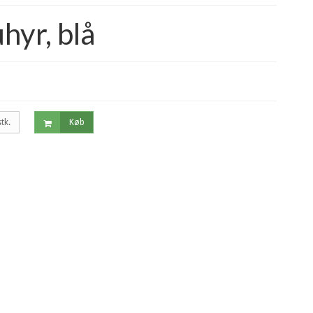
hyr, blå
stk.
Køb