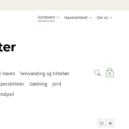
Sortiment
Havecenteret
Om os
i haven
Selvvanding og tilbehør
0
Specialiteter
Gødning
Jord
indpsil