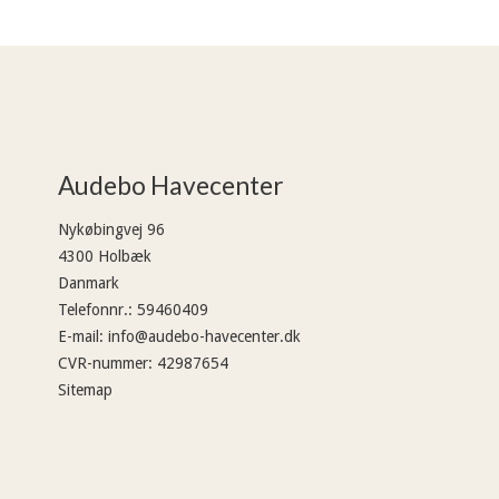
Audebo Havecenter
Nykøbingvej 96
4300 Holbæk
Danmark
Telefonnr.
:
59460409
E-mail
:
info@audebo-havecenter.dk
CVR-nummer
:
42987654
Sitemap