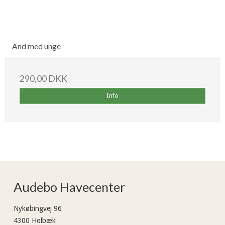
And med unge
290,00 DKK
Info
Audebo Havecenter
Nykøbingvej 96
4300 Holbæk