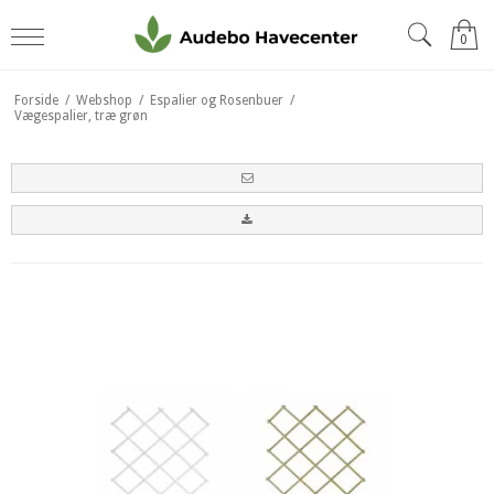
0
Forside
/
Webshop
/
Espalier og Rosenbuer
/
Vægespalier, træ grøn