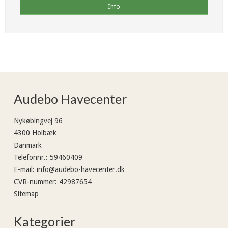
Info
Audebo Havecenter
Nykøbingvej 96
4300 Holbæk
Danmark
Telefonnr.
:
59460409
E-mail
:
info@audebo-havecenter.dk
CVR-nummer
:
42987654
Sitemap
Kategorier