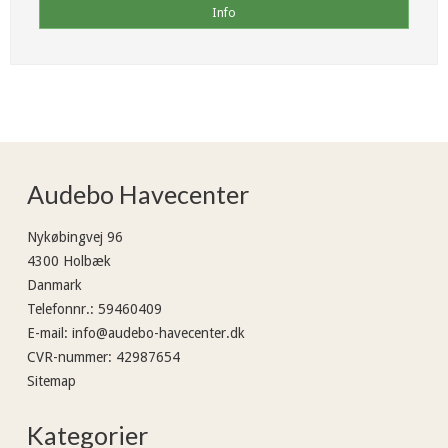
Info
Audebo Havecenter
Nykøbingvej 96
4300 Holbæk
Danmark
Telefonnr.
:
59460409
E-mail
:
info@audebo-havecenter.dk
CVR-nummer
:
42987654
Sitemap
Kategorier