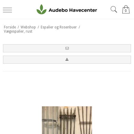
0
Forside
/
Webshop
/
Espalier og Rosenbuer
/
Vægespalier, rust