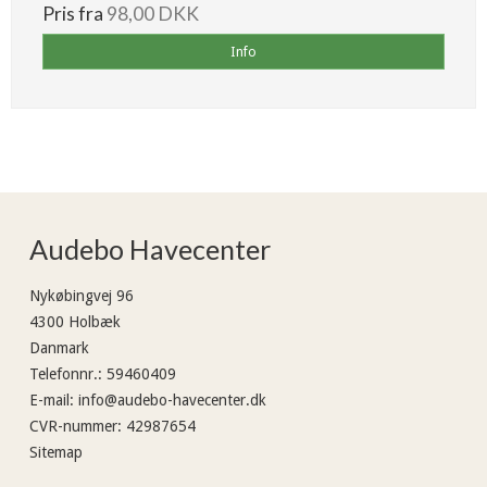
Pris fra
98,00 DKK
Info
Audebo Havecenter
Nykøbingvej 96
4300 Holbæk
Danmark
Telefonnr.
:
59460409
E-mail
:
info@audebo-havecenter.dk
CVR-nummer
:
42987654
Sitemap