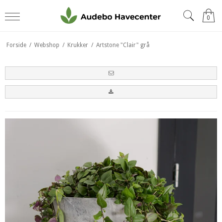
0
Forside
/
Webshop
/
Krukker
/
Artstone "Clair" grå