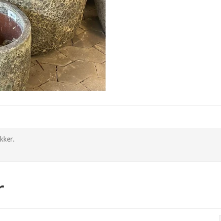
ikker.
r