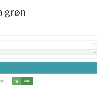
a grøn
stk.
Køb