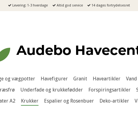
Levering: 1-3 hverdage
Altid god service
14 dages fortrydelsesret
e og vægpotter
Havefigurer
Granit
Haveartikler
Vand 
ræsfrø
Underfade og krukkefødder
Forspiringsartikler
ater A2
Krukker
Espalier og Rosenbuer
Deko-artikler
V