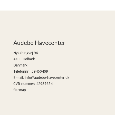
Audebo Havecenter
Nykøbingvej 96
4300 Holbæk
Danmark
Telefonnr.
:
59460409
E-mail
:
info@audebo-havecenter.dk
CVR-nummer
:
42987654
Sitemap