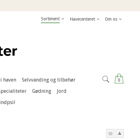
Sortiment
Havecenteret
Om os
i haven
Selvvanding og tilbehør
0
Specialiteter
Gødning
Jord
indpsil