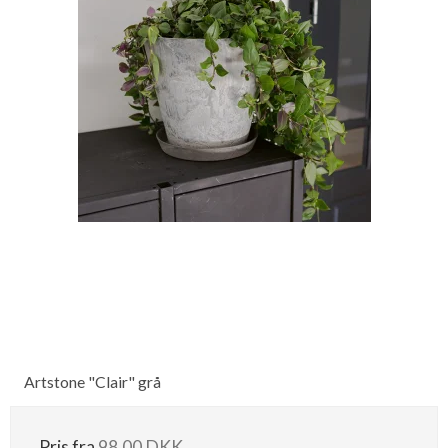
Artstone "Clair" grå
Pris fra
98,00 DKK