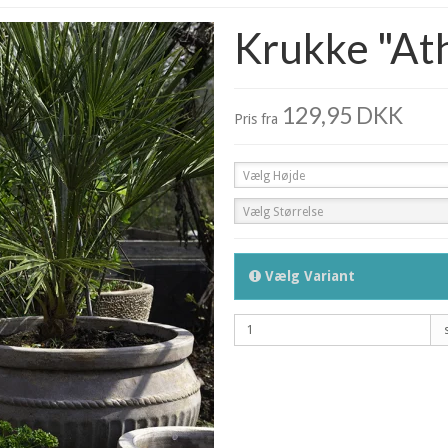
Krukke "At
129,95 DKK
Pris fra
Vælg Højde
Vælg Størrelse
Vælg Variant