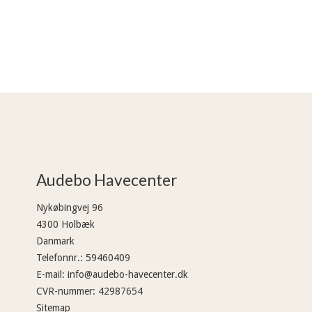
Audebo Havecenter
Nykøbingvej 96
4300 Holbæk
Danmark
Telefonnr.
:
59460409
E-mail
:
info@audebo-havecenter.dk
CVR-nummer
:
42987654
Sitemap