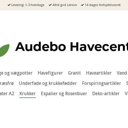
Levering: 1-3 hverdage
Altid god service
14 dages fortrydelsesret
e og vægpotter
Havefigurer
Granit
Haveartikler
Vand 
ræsfrø
Underfade og krukkefødder
Forspiringsartikler
ater A2
Krukker
Espalier og Rosenbuer
Deko-artikler
V