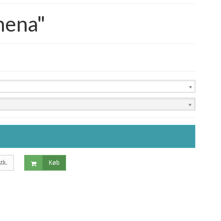
hena"
stk.
Køb