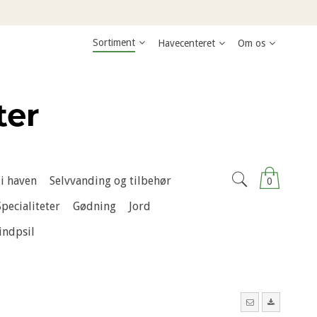
Sortiment
Havecenteret
Om os
i haven
Selvvanding og tilbehør
0
Specialiteter
Gødning
Jord
indpsil