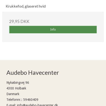
Krukkefod, glaseret hvid
29,95 DKK
Info
Audebo Havecenter
Nykøbingvej 96
4300 Holbæk
Danmark
Telefonnr.
:
59460409
E-mail
:
info@audebo-havecenter.dk