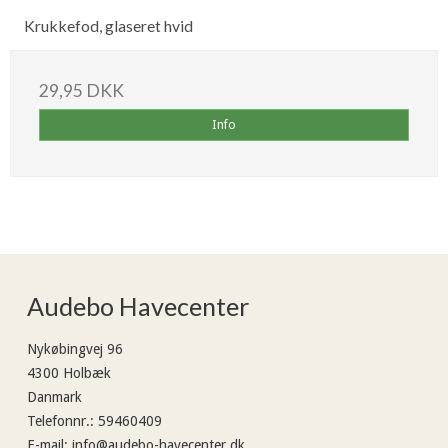
Krukkefod, glaseret hvid
29,95 DKK
Info
Audebo Havecenter
Nykøbingvej 96
4300 Holbæk
Danmark
Telefonnr.
:
59460409
E-mail
:
info@audebo-havecenter.dk