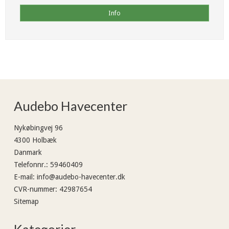
Info
Audebo Havecenter
Nykøbingvej 96
4300 Holbæk
Danmark
Telefonnr.
:
59460409
E-mail
:
info@audebo-havecenter.dk
CVR-nummer
:
42987654
Sitemap