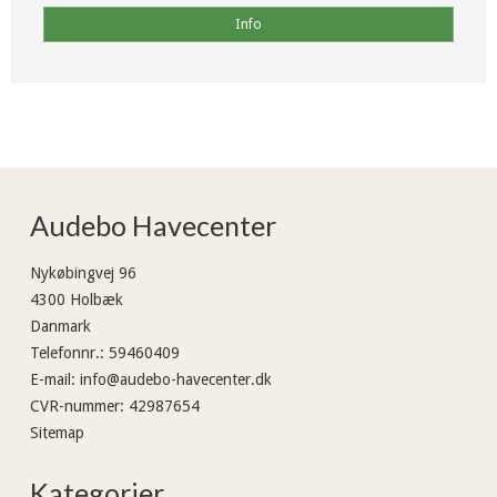
Info
Audebo Havecenter
Nykøbingvej 96
4300 Holbæk
Danmark
Telefonnr.
:
59460409
E-mail
:
info@audebo-havecenter.dk
CVR-nummer
:
42987654
Sitemap
Kategorier