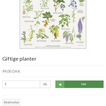
Giftige planter
99,00 DKK
stk.
Køb
Beskrivelse