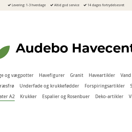
Levering: 1-3 hverdage
Altid god service
14 dages fortrydelsesret
e og vægpotter
Havefigurer
Granit
Haveartikler
Vand 
ræsfrø
Underfade og krukkefødder
Forspiringsartikler
ater A2
Krukker
Espalier og Rosenbuer
Deko-artikler
V