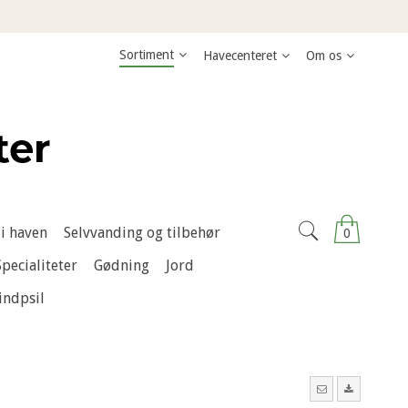
Sortiment
Havecenteret
Om os
i haven
Selvvanding og tilbehør
0
Specialiteter
Gødning
Jord
indpsil