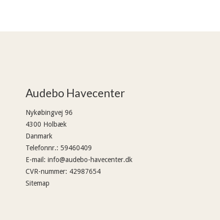
Audebo Havecenter
Nykøbingvej 96
4300 Holbæk
Danmark
Telefonnr.
:
59460409
E-mail
:
info@audebo-havecenter.dk
CVR-nummer
:
42987654
Sitemap