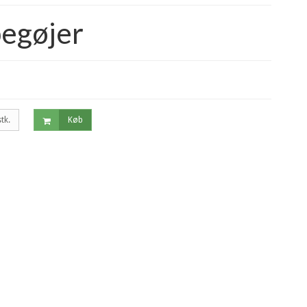
egøjer
stk.
Køb