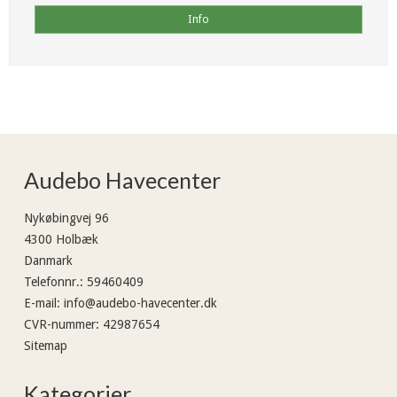
Info
Audebo Havecenter
Nykøbingvej 96
4300 Holbæk
Danmark
Telefonnr.
:
59460409
E-mail
:
info@audebo-havecenter.dk
CVR-nummer
:
42987654
Sitemap
Kategorier