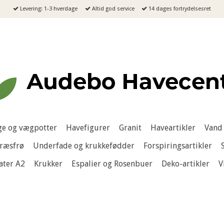
Levering: 1-3 hverdage
Altid god service
14 dages fortrydelsesret
e og vægpotter
Havefigurer
Granit
Haveartikler
Vand 
ræsfrø
Underfade og krukkefødder
Forspiringsartikler
ater A2
Krukker
Espalier og Rosenbuer
Deko-artikler
V