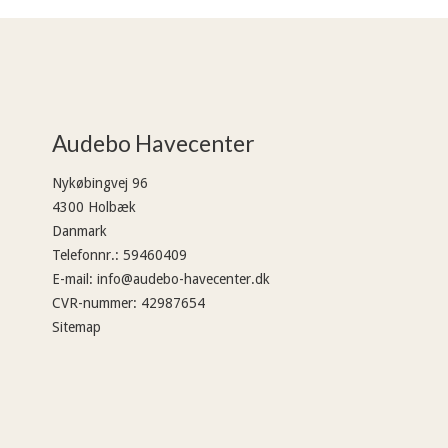
Audebo Havecenter
Nykøbingvej 96
4300 Holbæk
Danmark
Telefonnr.
:
59460409
E-mail
:
info@audebo-havecenter.dk
CVR-nummer
:
42987654
Sitemap