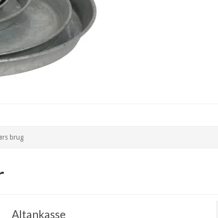
dørs brug
r
Altankasse