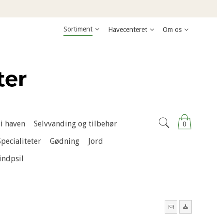
Sortiment
Havecenteret
Om os
i haven
Selvvanding og tilbehør
0
Specialiteter
Gødning
Jord
indpsil