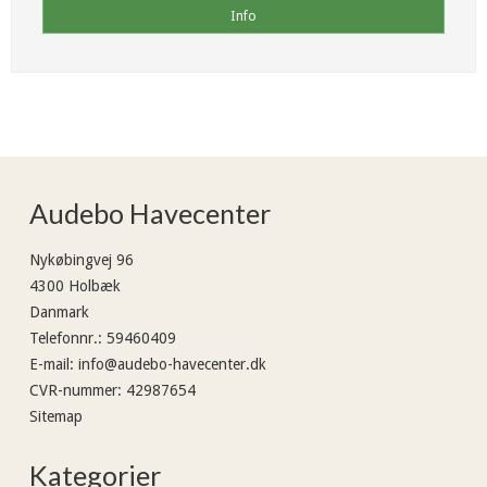
Info
Audebo Havecenter
Nykøbingvej 96
4300 Holbæk
Danmark
Telefonnr.
:
59460409
E-mail
:
info@audebo-havecenter.dk
CVR-nummer
:
42987654
Sitemap
Kategorier