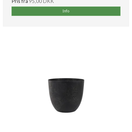
Pris fra
95,00 DKK
Info