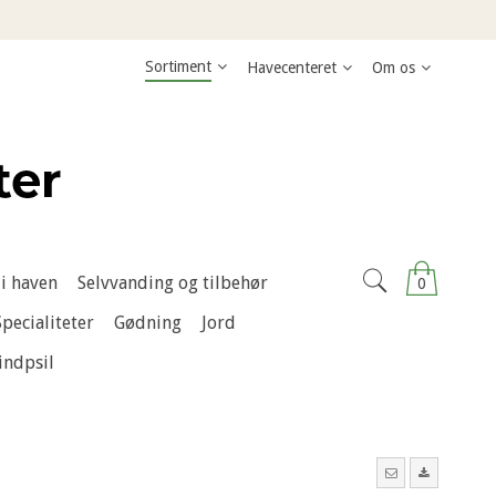
Sortiment
Havecenteret
Om os
i haven
Selvvanding og tilbehør
0
Specialiteter
Gødning
Jord
indpsil