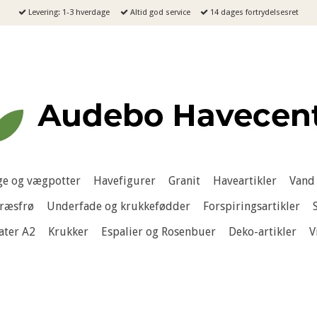
Levering: 1-3 hverdage
Altid god service
14 dages fortrydelsesret
e og vægpotter
Havefigurer
Granit
Haveartikler
Vand 
ræsfrø
Underfade og krukkefødder
Forspiringsartikler
ater A2
Krukker
Espalier og Rosenbuer
Deko-artikler
V