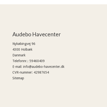
Audebo Havecenter
Nykøbingvej 96
4300 Holbæk
Danmark
Telefonnr.
:
59460409
E-mail
:
info@audebo-havecenter.dk
CVR-nummer
:
42987654
Sitemap