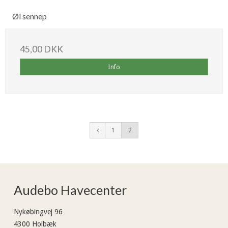
Øl sennep
45,00 DKK
Info
1
2
Audebo Havecenter
Nykøbingvej 96
4300 Holbæk