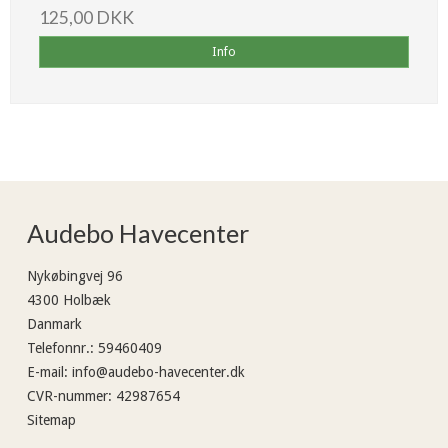
125,00 DKK
Info
Audebo Havecenter
Nykøbingvej 96
4300 Holbæk
Danmark
Telefonnr.
:
59460409
E-mail
:
info@audebo-havecenter.dk
CVR-nummer
:
42987654
Sitemap