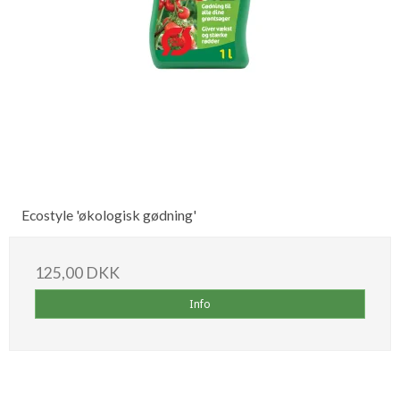
Ecostyle 'økologisk gødning'
125,00 DKK
Info