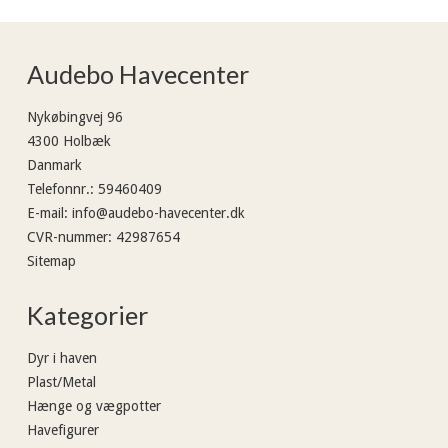
Audebo Havecenter
Nykøbingvej 96
4300 Holbæk
Danmark
Telefonnr.
:
59460409
E-mail
:
info@audebo-havecenter.dk
CVR-nummer
:
42987654
Sitemap
Kategorier
Dyr i haven
Plast/Metal
Hænge og vægpotter
Havefigurer