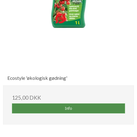
Ecostyle 'økologisk gødning'
125,00 DKK
Info