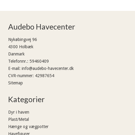
Audebo Havecenter
Nykøbingvej 96
4300 Holbæk
Danmark
Telefonnr.
:
59460409
E-mail
:
info@audebo-havecenter.dk
CVR-nummer
:
42987654
Sitemap
Kategorier
Dyr i haven
Plast/Metal
Hænge og vægpotter
Havefigurer