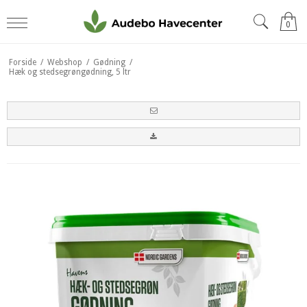
0
Forside
/
Webshop
/
Gødning
/
Hæk og stedsegrøngødning, 5 ltr