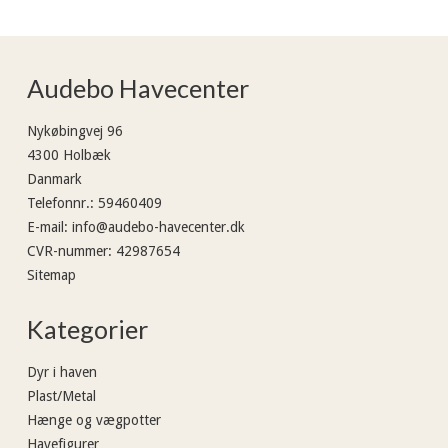
Audebo Havecenter
Nykøbingvej 96
4300 Holbæk
Danmark
Telefonnr.
:
59460409
E-mail
:
info@audebo-havecenter.dk
CVR-nummer
:
42987654
Sitemap
Kategorier
Dyr i haven
Plast/Metal
Hænge og vægpotter
Havefigurer