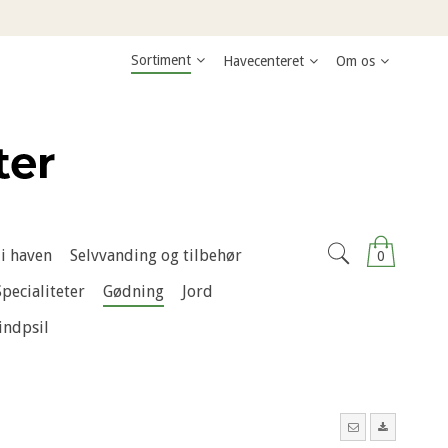
Sortiment
Havecenteret
Om os
i haven
Selvvanding og tilbehør
0
Specialiteter
Gødning
Jord
indpsil