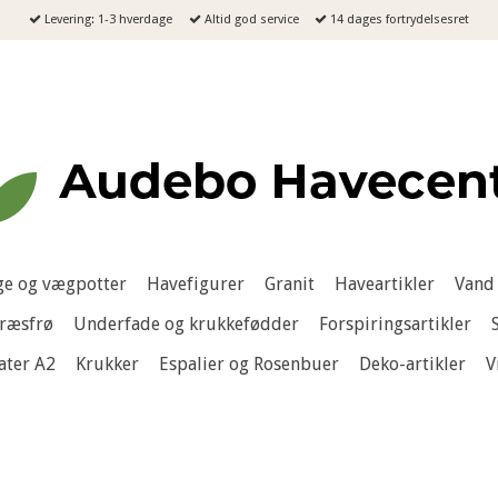
Levering: 1-3 hverdage
Altid god service
14 dages fortrydelsesret
e og vægpotter
Havefigurer
Granit
Haveartikler
Vand 
ræsfrø
Underfade og krukkefødder
Forspiringsartikler
ater A2
Krukker
Espalier og Rosenbuer
Deko-artikler
V