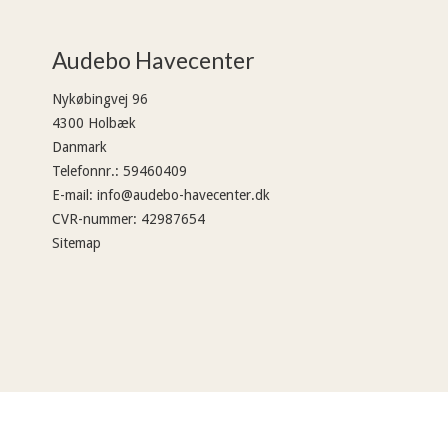
Audebo Havecenter
Nykøbingvej 96
4300 Holbæk
Danmark
Telefonnr.
:
59460409
E-mail
:
info@audebo-havecenter.dk
CVR-nummer
:
42987654
Sitemap