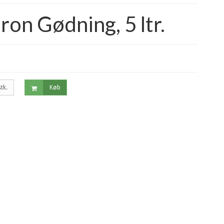
n Gødning, 5 ltr.
stk.
Køb