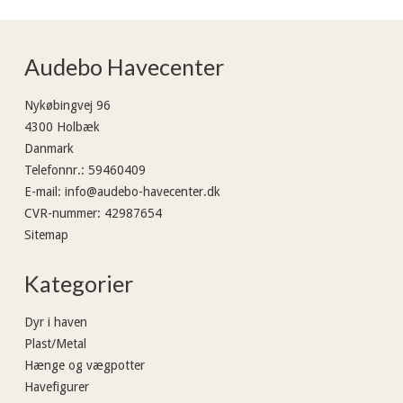
Audebo Havecenter
Nykøbingvej 96
4300 Holbæk
Danmark
Telefonnr.
:
59460409
E-mail
:
info@audebo-havecenter.dk
CVR-nummer
:
42987654
Sitemap
Kategorier
Dyr i haven
Plast/Metal
Hænge og vægpotter
Havefigurer