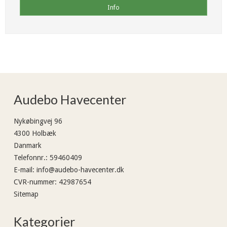
Info
Audebo Havecenter
Nykøbingvej 96
4300 Holbæk
Danmark
Telefonnr.
:
59460409
E-mail
:
info@audebo-havecenter.dk
CVR-nummer
:
42987654
Sitemap
Kategorier