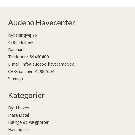
Audebo Havecenter
Nykøbingvej 96
4300 Holbæk
Danmark
Telefonnr.
:
59460409
E-mail
:
info@audebo-havecenter.dk
CVR-nummer
:
42987654
Sitemap
Kategorier
Dyr i haven
Plast/Metal
Hænge og vægpotter
Havefigurer