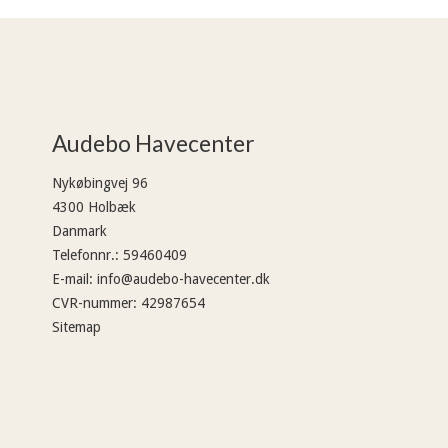
Audebo Havecenter
Nykøbingvej 96
4300 Holbæk
Danmark
Telefonnr.
:
59460409
E-mail
:
info@audebo-havecenter.dk
CVR-nummer
:
42987654
Sitemap