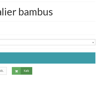
lier bambus
stk.
Køb