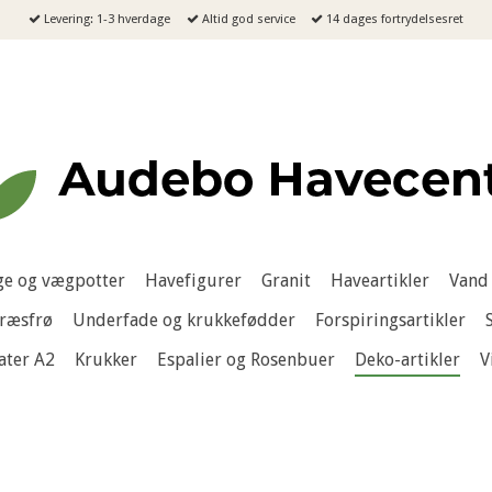
Levering: 1-3 hverdage
Altid god service
14 dages fortrydelsesret
e og vægpotter
Havefigurer
Granit
Haveartikler
Vand 
ræsfrø
Underfade og krukkefødder
Forspiringsartikler
ater A2
Krukker
Espalier og Rosenbuer
Deko-artikler
V