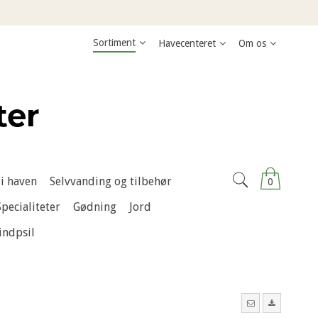
Sortiment
Havecenteret
Om os
i haven
Selvvanding og tilbehør
0
Specialiteter
Gødning
Jord
indpsil