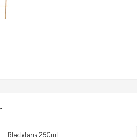
r
Bladglans 250ml