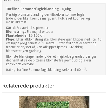
Turfline Sommerfugleblanding - 0,6kg
Flerårig blomsterblanding der tiltrækker sommerfugle.
Indeholder bl.a. kæmpe marguerit, hulkravet kodriver og
moskuskatost.
Såtid:
Fra april til september.
Blomstring:
Fra maj til oktober
Plantehøjde:
15-150 cm.
Pleje:
Efter afblomstring skal blomsterengen klippes ned i ca. 10
cm højde (dog senest d. 1. marts). Efter afklippet er tørret og
frøene er drysset af, kan afklippet fjernes. Giv aldrig
blomsterengen gødning.
Blomsterblandingen indeholder et majskolbegranulat, der gør
det nemt at så de bittesmå blomsterfrø jævnt ud og sikrer
korrekt rækkeevne.
2
0,6 kg Turfline Sommerfugleblanding rækker til 60 m
.
Relaterede produkter