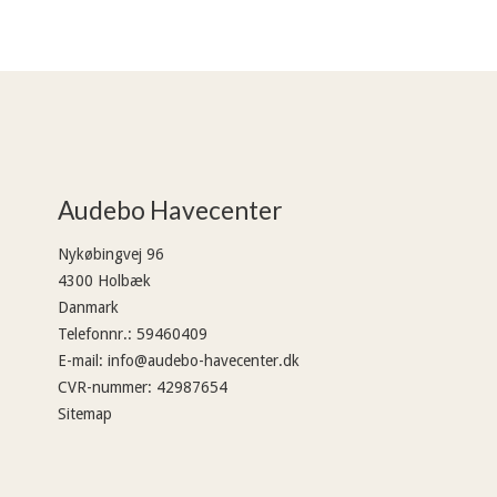
Audebo Havecenter
Nykøbingvej 96
4300 Holbæk
Danmark
Telefonnr.
:
59460409
E-mail
:
info@audebo-havecenter.dk
CVR-nummer
:
42987654
Sitemap