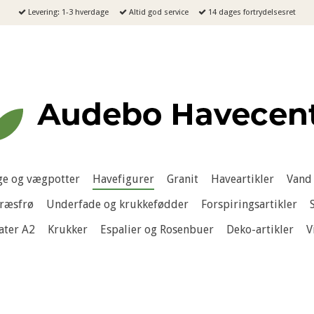
Levering: 1-3 hverdage
Altid god service
14 dages fortrydelsesret
e og vægpotter
Havefigurer
Granit
Haveartikler
Vand 
ræsfrø
Underfade og krukkefødder
Forspiringsartikler
ater A2
Krukker
Espalier og Rosenbuer
Deko-artikler
V