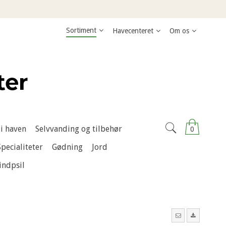
Sortiment
Havecenteret
Om os
i haven
Selvvanding og tilbehør
0
Specialiteter
Gødning
Jord
indpsil